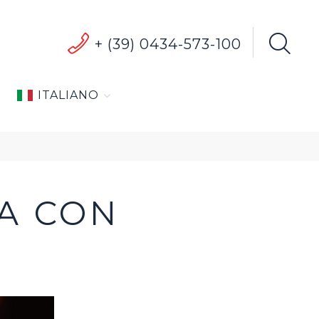
+ (39) 0434-573-100
Search
for:
ITALIANO
A CON