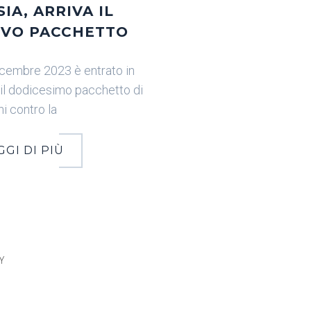
IA, ARRIVA IL
VO PACCHETTO
dicembre 2023 è entrato in
 il dodicesimo pacchetto di
i contro la
GGI DI PIÙ
Y