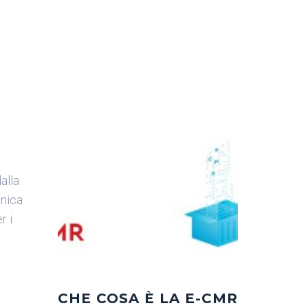
alla
nica
r i
CHE COSA È LA E-CMR