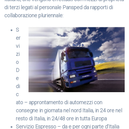
di terzi legati al personale Pansped da rapporti di
collaborazione pluriennale:
S
er
vi
zi
o
D
e
di
c
ato – approntamento di automezzi con
consegne in giornata nel nord Italia, in 24 ore nel
resto di Italia, in 24/48 ore in tutta Europa
Servizio Espresso – da e per ogni parte d’Italia